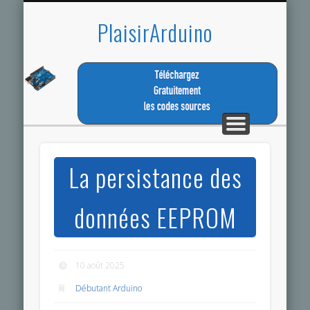
TÉLÉCHARGEZ LES CODES SOURCES
LA MEME PASSION
ESPACE MEMBRE
TUTORIEL
CONTACT
ACCUEIL
PROJET
PlaisirArduino
La persistance des
données EEPROM
10 août 2025
Débutant Arduino