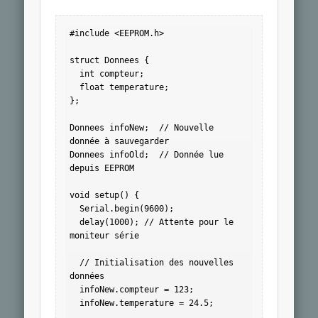
#include <EEPROM.h>

struct Donnees {

  int compteur;

  float temperature;

};

Donnees infoNew;  // Nouvelle 
donnée à sauvegarder

Donnees infoOld;  // Donnée lue 
depuis EEPROM

void setup() {

  Serial.begin(9600);

  delay(1000); // Attente pour le 
moniteur série

  // Initialisation des nouvelles 
données

  infoNew.compteur = 123;

  infoNew.temperature = 24.5;
