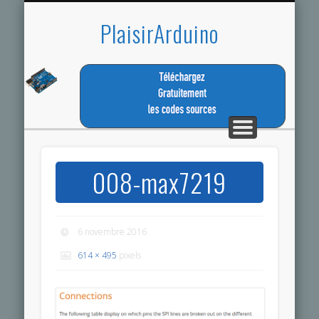
TÉLÉCHARGEZ LES CODES SOURCES
LA MEME PASSION
ESPACE MEMBRE
TUTORIEL
CONTACT
ACCUEIL
PROJET
PlaisirArduino
008-max7219
6 novembre 2016
614 × 495
pixels