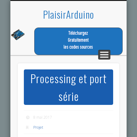
TÉLÉCHARGEZ LES CODES SOURCES
LA MEME PASSION
ESPACE MEMBRE
TUTORIEL
CONTACT
ACCUEIL
PROJET
PlaisirArduino
Processing et port
série
8 mai 2017
Projet